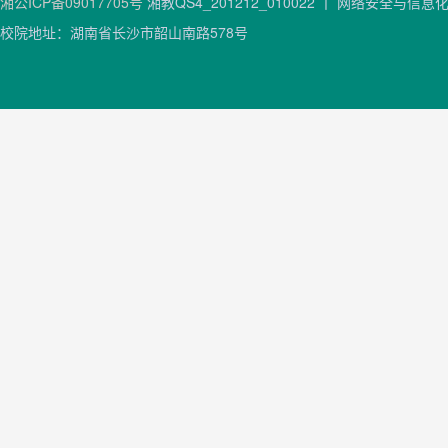
湘公ICP备09017705号
湘教QS4_201212_010022 丨 网络安全与信
校院地址：湖南省长沙市韶山南路578号